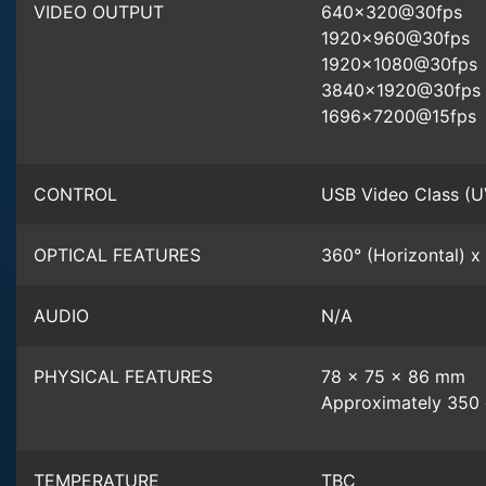
VIDEO OUTPUT
640x320@30fps
1920x960@30fps
1920x1080@30fps
3840x1920@30fps
1696x7200@15fps
CONTROL
USB Video Class (U
OPTICAL FEATURES
360° (Horizontal) x
AUDIO
N/A
PHYSICAL FEATURES
78 x 75 x 86 mm
Approximately 350
TEMPERATURE
TBC