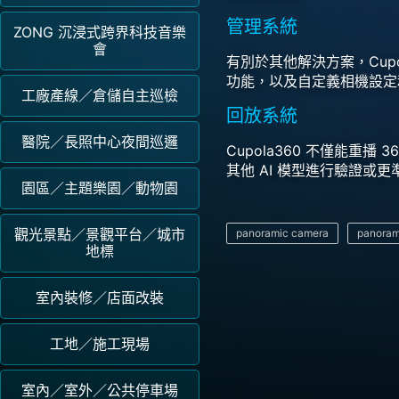
管理系統
ZONG 沉浸式跨界科技音樂
會
有別於其他解決方案，Cupo
功能，以及自定義相機設定
工廠產線／倉儲自主巡檢
回放系統
醫院／長照中心夜間巡邏
Cupola360 不僅能重
其他 AI 模型進行驗證或
園區／主題樂園／動物園
觀光景點／景觀平台／城市
panoramic camera
panorami
地標
室內裝修／店面改裝
工地／施工現場
室內／室外／公共停車場