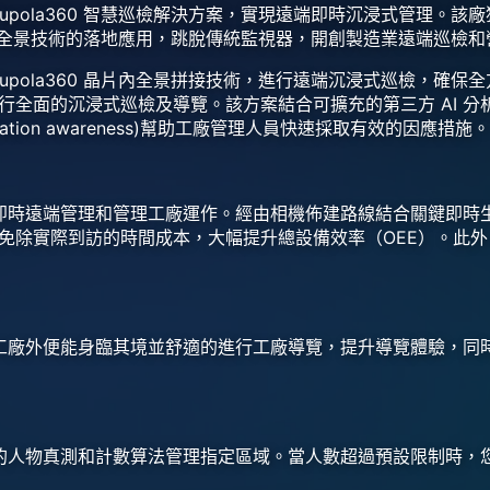
upola360 智慧巡檢解決方案，實現遠端即時沉浸式管理。該廠
360 全景技術的落地應用，跳脫傳統監視器，開創製造業遠端巡檢
upola360 晶片內全景拼接技術，進行遠端沉浸式巡檢，確
行全面的沉浸式巡檢及導覽。該方案結合可擴充的第三方 AI 
ation awareness)幫助工廠管理人員快速採取有效的因應措施。
，能實現即時遠端管理和管理工廠運作。經由相機佈建路線結合關鍵
免除實際到訪的時間成本，大幅提升總設備效率（OEE）。此
客戶能在工廠外便能身臨其境並舒適的進行工廠導覽，提升導覽體驗
利用先進的人物真測和計數算法管理指定區域。當人數超過預設限制