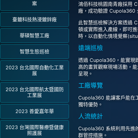
案
鴻佰科技桃園南青廠採用 C
廠，成功驗證 Cupola
臺鍍科技熱浸鍍鋅廠
此智慧巡檢解決方案透過 C
頓或實際進入產線，即可進
華碩智慧工廠
時，以自動化情境覺察(situ
遠端巡檢
智慧生態巡檢
透過 Cupola360
高的畫質觀察現場活動，能
2023 台北國際自動化工業
展
呈現。
工廠導覽
2023 台北國際航太暨國防
工業展
Cupola360 能讓
獨特優勢。
2023 善愛嘉年華
人流統計
2023 台灣國際醫療暨健康
Cupola360 系統
照護展
群管控措施。